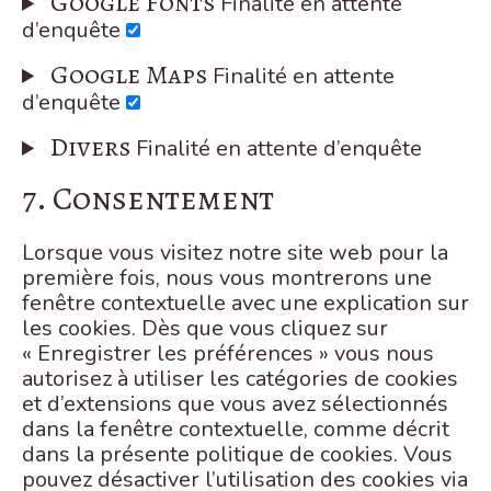
Google Fonts
service
Finalité en attente
wordpress
Consent
d’enquête
to
Google Maps
Finalité en attente
service
Consent
d’enquête
google-
to
fonts
Conse
Divers
Finalité en attente d’enquête
service
to
google-
7. Consentement
servic
maps
divers
Lorsque vous visitez notre site web pour la
première fois, nous vous montrerons une
fenêtre contextuelle avec une explication sur
les cookies. Dès que vous cliquez sur
« Enregistrer les préférences » vous nous
autorisez à utiliser les catégories de cookies
et d’extensions que vous avez sélectionnés
dans la fenêtre contextuelle, comme décrit
dans la présente politique de cookies. Vous
pouvez désactiver l’utilisation des cookies via